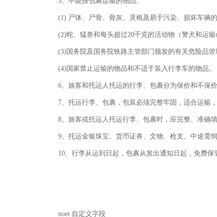
5、不能按包裹运输的物品。
(1) 尸体、尸骨、骨灰、灵柩及易于污染、损坏车辆
(2)蛇、猛兽和每头超过20千克的活动物（警犬和运
(3)国务院及国务院铁路主管部门颁发的有关危险品
(4)国家禁止运输的物品和不适于装入行李车的物品。
6、旅客和托运人托运的行李、包裹分为保价和不保价运
7、托运行李、包裹，包装必须完整牢固，适合运输，
8、旅客或托运人托运行李、包裹时，应完整、准确
9、托运金银珠宝、货币证券、文物、枪支、中途需
10、行李从运到日起，包裹从发出通知日起，免费保
noet 自定义字段